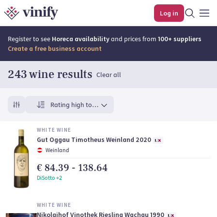
Top rated wines | Vinify
Log in
Register to see
Horeca availability
and prices from
100+ suppliers
Create a free business account
243 wine results
Clear all
Rating high to low
WHITE WINE
Gut Oggau Timotheus Weinland 2020
Weinland
€ 84.39 - 138.64
DiSotto +2
WHITE WINE
Nikolaihof Vinothek Riesling Wachau 1990