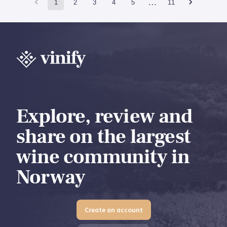
…
1
2
3
4
5
11
Explore, review and
share on the largest
wine community in
Norway
Create an account